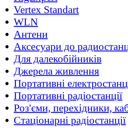
Vertex Standart
WLN
Антени
Аксесуари до радиостан
Для далекобійників
Джерела живлення
Портативні електростанц
Портативні радіостанції
Роз'єми, перехідники, ка
Стаціонарні радіостанції