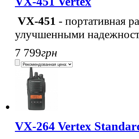
VX-451 Vertex
VX-451
- портативная р
улучшенными надежност
7 799
грн
VX-264 Vertex Standar