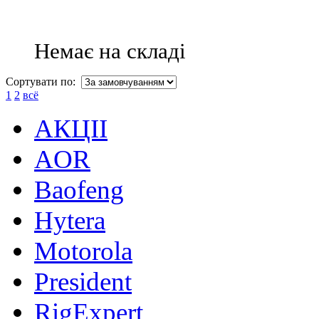
Немає на складі
Сортувати по:
1
2
всё
АКЦІІ
AOR
Baofeng
Hytera
Motorola
President
RigExpert