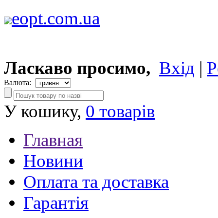
eopt.com.ua
Ласкаво просимо,
Вхід
|
Р
Валюта:
У кошику,
0 товарів
Главная
Новини
Оплата та доставка
Гарантія