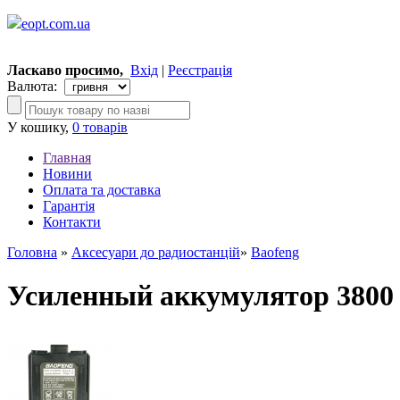
eopt.com.ua
Ласкаво просимо,
Вхід
|
Реєстрація
Валюта:
У кошику,
0 товарів
Главная
Новини
Оплата та доставка
Гарантія
Контакти
Головна
»
Аксесуари до радиостанцій
»
Baofeng
Усиленный аккумулятор 3800 