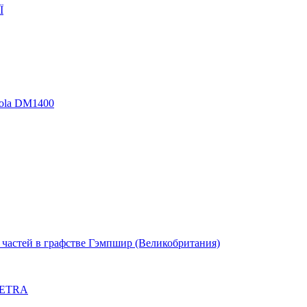
Ї
rola DM1400
частей в графстве Гэмпшир (Великобритания)
 TETRA