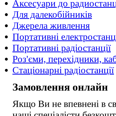
Аксесуари до радиостан
Для далекобійників
Джерела живлення
Портативні електростанц
Портативні радіостанції
Роз'єми, перехідники, ка
Стаціонарні радіостанції
Замовлення онлайн
Якщо Ви не впевнені в св
наші спеціалісти безкош