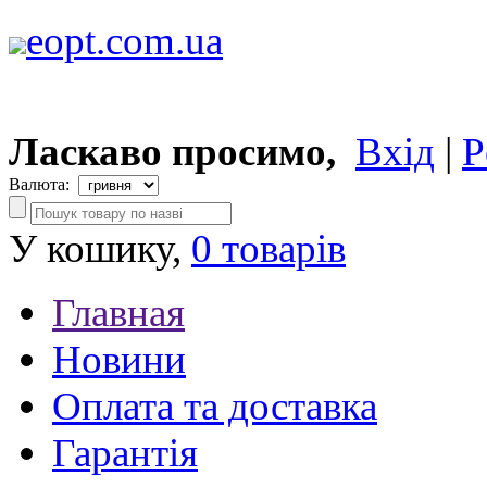
eopt.com.ua
Ласкаво просимо,
Вхід
|
Р
Валюта:
У кошику,
0 товарів
Главная
Новини
Оплата та доставка
Гарантія