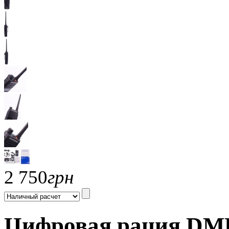
2 750
грн
Цифровая рация DMR