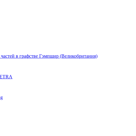
частей в графстве Гэмпшир (Великобритания)
 TETRA
ng