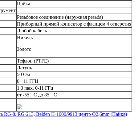
Пайка
трумент
-
Резьбовое соединение (наружная резьба)
Приборный прямой коннектор c фланцем 4 отверстия
Любой кабель
Никель
Золото
Тефлон (PTFE)
Латунь
50 Ом
0 - 11 ГГЦ
1,3 max. 0-11 ГГц
от -55 ° C до 85 ° C
ль RG-8, RG-213, Belden H-1000/9913 центр O2,6mm (Пайка)