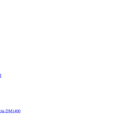
Ї
rola DM1400