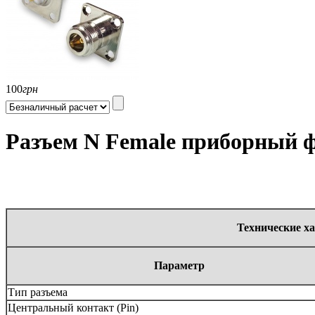
100
грн
Разъем N Female приборный ф
Технические х
Параметр
Тип разъема
Центральный контакт (Pin)