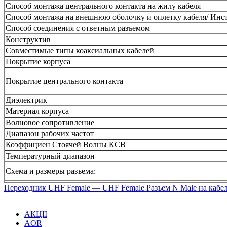
Способ монтажа центрального контакта на жилу кабеля
Способ монтажа на внешнюю оболочку и оплетку кабеля/ Инс
Способ соединения с ответным разъемом
Конструктив
Совместимые типы коаксиальных кабелей
Покрытие корпуса
Покрытие центрального контакта
Диэлектрик
Материал корпуса
Волновое сопротивление
Диапазон рабочих частот
Коэффициен Стоячей Волны КСВ
Температурный диапазон
Схема и размеры разъема:
Переходник UHF Female — UHF Female
Разъем N Male на кабе
АКЦІІ
AOR