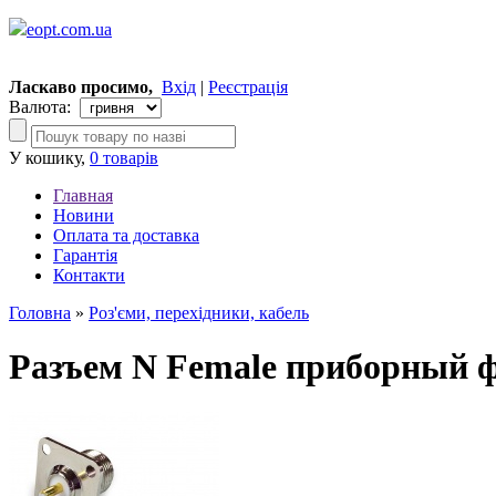
eopt.com.ua
Ласкаво просимо,
Вхід
|
Реєстрація
Валюта:
У кошику,
0 товарів
Главная
Новини
Оплата та доставка
Гарантія
Контакти
Головна
»
Роз'єми, перехідники, кабель
Разъем N Female приборный ф