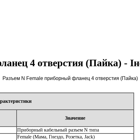
ланец 4 отверстия (Пайка) - І
Разъем N Female приборный фланец 4 отверстия (Пайка)
арактеристики
Значение
Приборный кабельный разъем N типа
Female (Мама, Гнездо, Розетка, Jack)