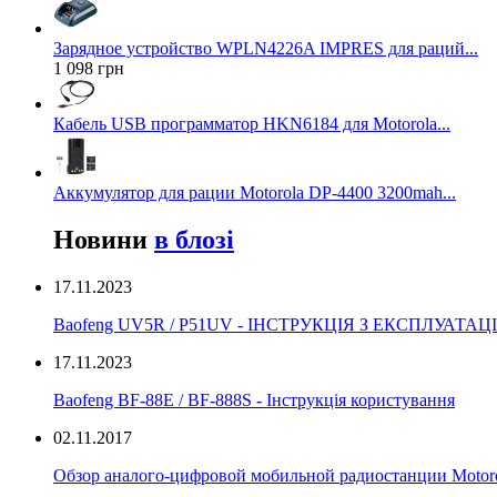
Зарядное устройство WPLN4226A IMPRES для раций...
1 098 грн
Кабель USB программатор HKN6184 для Motorola...
Аккумулятор для рации Motorola DP-4400 3200mah...
Новини
в блозі
17.11.2023
Baofeng UV5R / P51UV - ІНСТРУКЦІЯ З ЕКСПЛУАТАЦІ
17.11.2023
Вaofeng BF-88E / BF-888S - Інструкція користування
02.11.2017
Обзор аналого-цифровой мобильной радиостанции Moto