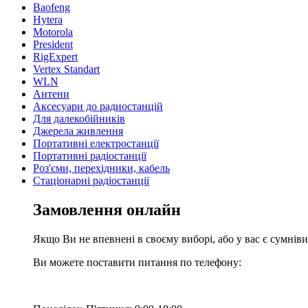
Baofeng
Hytera
Motorola
President
RigExpert
Vertex Standart
WLN
Антени
Аксесуари до радиостанцій
Для далекобійників
Джерела живлення
Портативні електростанції
Портативні радіостанції
Роз'єми, перехідники, кабель
Стаціонарні радіостанції
Замовлення онлайн
Якщо Ви не впевнені в своєму виборі, або у вас є сумнів
Ви можете поставити питання по телефону: