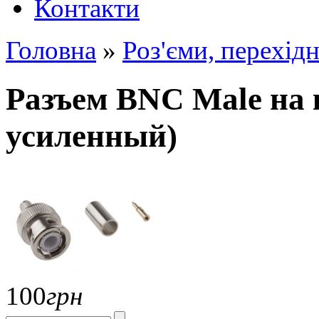
Контакти
Головна
»
Роз'єми, перехід
Разъем BNC Male на 
усиленный)
100
грн