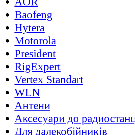
AOR
Baofeng
Hytera
Motorola
President
RigExpert
Vertex Standart
WLN
Антени
Аксесуари до радиостан
Для далекобійників