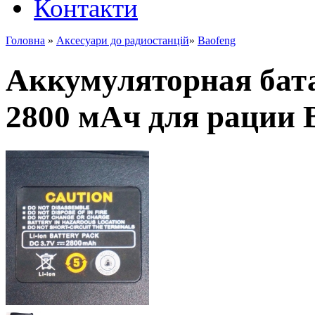
Контакти
Головна
»
Аксесуари до радиостанцій
»
Baofeng
Аккумуляторная бата
2800 мАч для рации 