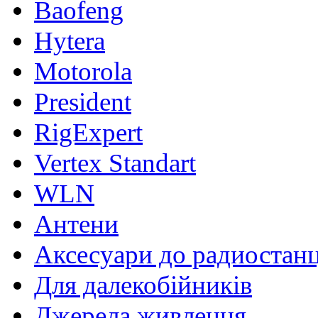
Baofeng
Hytera
Motorola
President
RigExpert
Vertex Standart
WLN
Антени
Аксесуари до радиостан
Для далекобійників
Джерела живлення